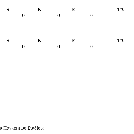
S
K
E
TA
0
0
0
S
K
E
TA
0
0
0
υ Παγκρητίου Σταδίου).