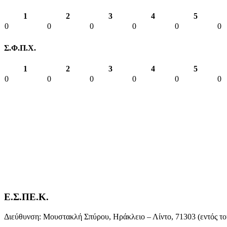
1
2
3
4
5
0
0
0
0
0
0
Σ.Φ.Π.Χ.
1
2
3
4
5
0
0
0
0
0
0
Ε.Σ.ΠΕ.Κ.
Διεύθυνση: Μουστακλή Σπύρου, Ηράκλειο – Λίντο, 71303 (εντός το