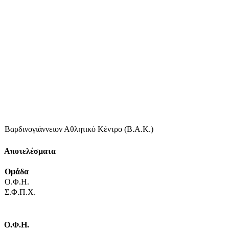
Βαρδινογιάννειον Αθλητικό Κέντρο (Β.Α.Κ.)
Αποτελέσματα
Ομάδα
Ο.Φ.Η.
Σ.Φ.Π.Χ.
Ο.Φ.Η.