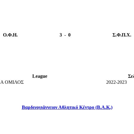
Ο.Φ.Η.
3
-
0
Σ.Φ.Π.Χ.
League
Σε
 Α ΟΜΙΛΟΣ
2022-2023
Βαρδινογιάννειον Αθλητικό Κέντρο (Β.Α.Κ.)