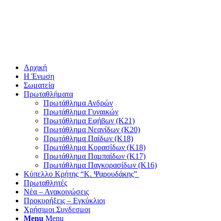
Αρχική
Η Ένωση
Σωματεία
Πρωταθλήματα
Πρωτάθλημα Ανδρών
Πρωτάθλημα Γυναικών
Πρωτάθλημα Εφήβων (Κ21)
Πρωτάθλημα Νεανίδων (Κ20)
Πρωτάθλημα Παίδων (Κ18)
Πρωτάθλημα Κορασίδων (Κ18)
Πρωτάθλημα Παμπαίδων (Κ17)
Πρωτάθλημα Παγκορασίδων (Κ16)
Κύπελλο Κρήτης “Κ. Ψαρουδάκης”
Πρωταθλητές
Νέα – Ανακοινώσεις
Προκυρήξεις – Εγκύκλιοι
Χρήσιμοι Συνδεσμοι
Menu
Menu