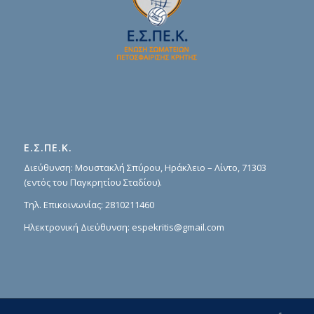
Ε.Σ.ΠΕ.Κ.
Διεύθυνση: Μουστακλή Σπύρου, Ηράκλειο – Λίντο, 71303
(εντός του Παγκρητίου Σταδίου).
Τηλ. Επικοινωνίας:
2810211460
Ηλεκτρονική Διεύθυνση:
espekritis@gmail.com