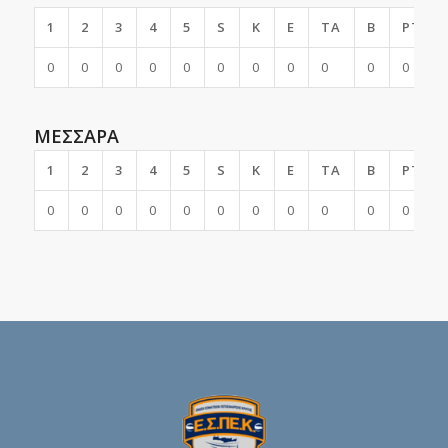
1
2
3
4
5
S
K
E
TA
B
PTS
0
0
0
0
0
0
0
0
0
0
0
ΜΕΣΣΑΡΑ
1
2
3
4
5
S
K
E
TA
B
PTS
0
0
0
0
0
0
0
0
0
0
0