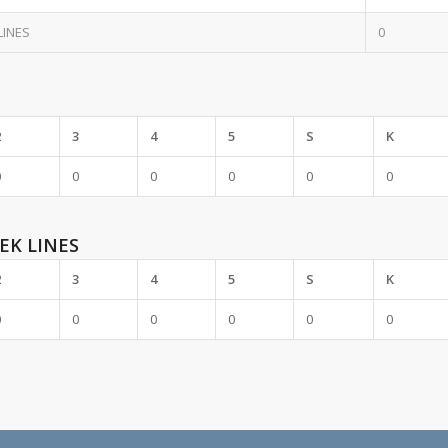
LINES
0
2
3
4
5
S
K
0
0
0
0
0
0
EK LINES
2
3
4
5
S
K
0
0
0
0
0
0