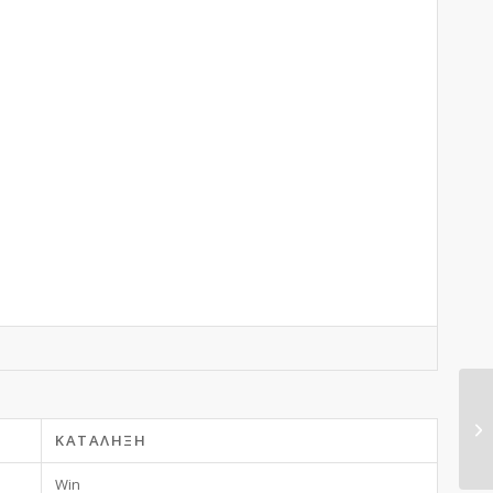
ΑΝ
ΚΑΤΆΛΗΞΗ
Win