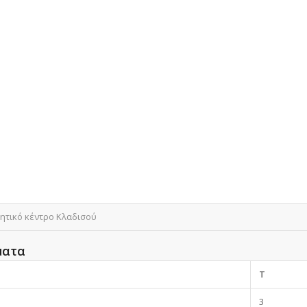
ητικό κέντρο Κλαδισού
ματα
T
3