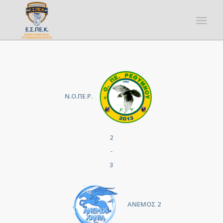
Ν.Ο.ΠΕ.Ρ.
2
-
3
ΑΝΕΜΟΣ 2