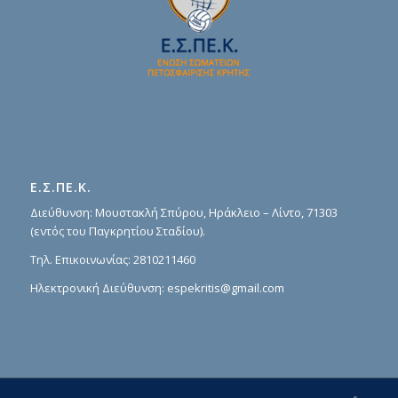
Ε.Σ.ΠΕ.Κ.
Διεύθυνση: Μουστακλή Σπύρου, Ηράκλειο – Λίντο, 71303
(εντός του Παγκρητίου Σταδίου).
Τηλ. Επικοινωνίας:
2810211460
Ηλεκτρονική Διεύθυνση:
espekritis@gmail.com