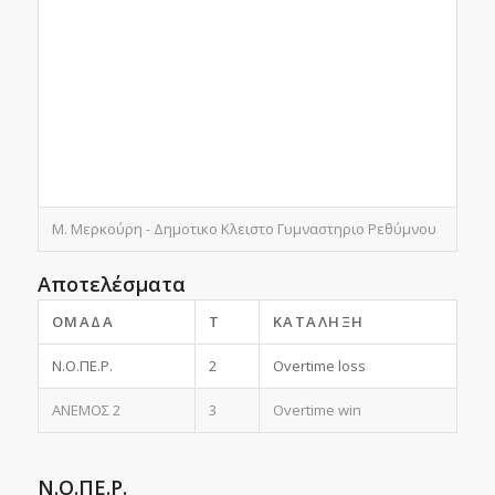
Μ. Μερκούρη - Δημοτικο Κλειστο Γυμναστηριο Ρεθύμνου
Αποτελέσματα
ΟΜΆΔΑ
T
ΚΑΤΆΛΗΞΗ
Ν.Ο.ΠΕ.Ρ.
2
Overtime loss
ΑΝΕΜΟΣ 2
3
Overtime win
Ν.Ο.ΠΕ.Ρ.