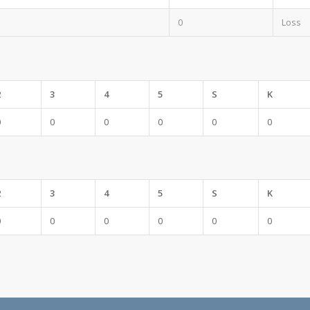
0
Loss
2
3
4
5
S
K
0
0
0
0
0
0
2
3
4
5
S
K
0
0
0
0
0
0