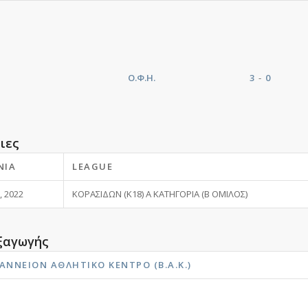
Ο.Φ.Η.
3
-
0
ιες
ΝΊΑ
LEAGUE
, 2022
ΚΟΡΑΣΙΔΩΝ (Κ18) Α ΚΑΤΗΓΟΡΙΑ (Β ΟΜΙΛΟΣ)
ξαγωγής
ΆΝΝΕΙΟΝ ΑΘΛΗΤΙΚΌ ΚΈΝΤΡΟ (Β.Α.Κ.)