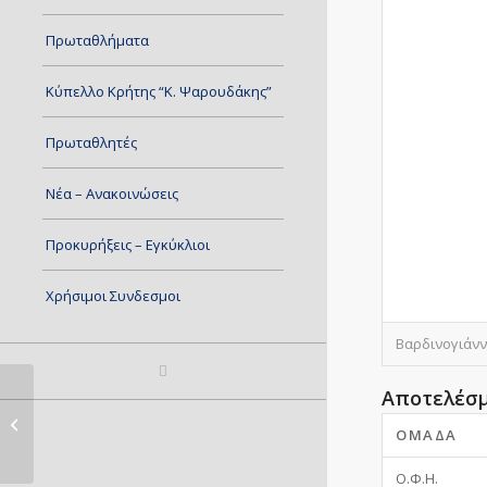
Πρωταθλήματα
Κύπελλο Κρήτης “Κ. Ψαρουδάκης”
Πρωταθλητές
Νέα – Ανακοινώσεις
Προκυρήξεις – Εγκύκλιοι
Χρήσιμοι Συνδεσμοι
Βαρδινογιάννε
Αποτελέσ
ΜΕΣΣΑΡΑ – ΑΘΛ.Ε.Σ.Η.
ΟΜΆΔΑ
Ο.Φ.Η.