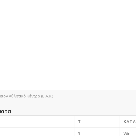
ιον Αθλητικό Κέντρο (Β.Α.Κ.)
ματα
T
ΚΑΤ
3
Win