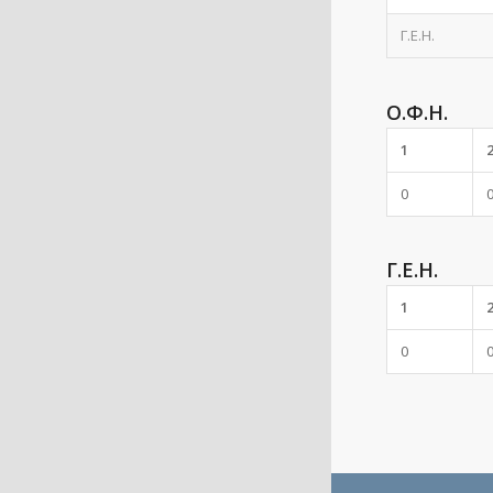
Γ.Ε.Η.
Ο.Φ.Η.
1
0
Γ.Ε.Η.
1
0