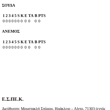
ΣΟΥΔΑ
1
2
3
4
5
S
K
E
TA
B
PTS
0
0
0
0
0
0
0
0
0
0
0
ΑΝΕΜΟΣ
1
2
3
4
5
S
K
E
TA
B
PTS
0
0
0
0
0
0
0
0
0
0
0
Ε.Σ.ΠΕ.Κ.
Διεύθυνση: Μουστακλή Σπύρου, Ηράκλειο – Λίντο, 71303 (εντός