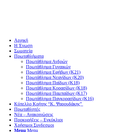
Αρχική
Η Ένωση
Σωματεία
Πρωταθλήματα
Πρωτάθλημα Ανδρών
Πρωτάθλημα Γυναικών
Πρωτάθλημα Εφήβων (Κ21)
Πρωτάθλημα Νεανίδων (Κ20)
Πρωτάθλημα Παίδων (Κ18)
Πρωτάθλημα Κορασίδων (Κ18)
Πρωτάθλημα Παμπαίδων (Κ17)
Πρωτάθλημα Παγκορασίδων (Κ16)
Κύπελλο Κρήτης “Κ. Ψαρουδάκης”
Πρωταθλητές
Νέα – Ανακοινώσεις
Προκυρήξεις – Εγκύκλιοι
Χρήσιμοι Συνδεσμοι
Menu
Menu