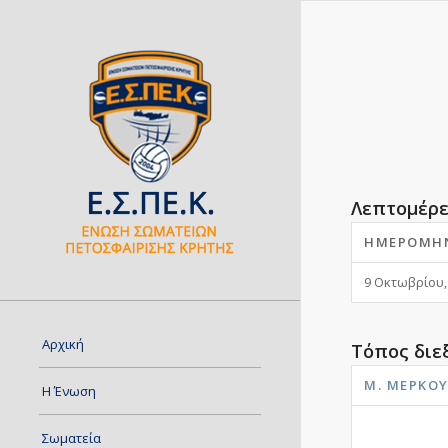
Λεπτομέρε
ΗΜΕΡΟΜΗ
9 Οκτωβρίου,
Αρχική
Τόπος διε
Μ. ΜΕΡΚΟ
Η Ένωση
Σωματεία