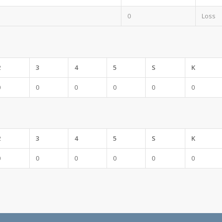
0
Loss
2
3
4
5
S
K
0
0
0
0
0
0
2
3
4
5
S
K
0
0
0
0
0
0