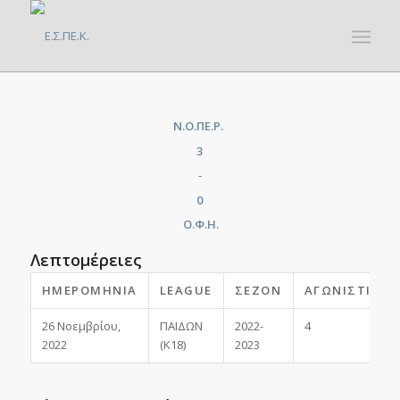
Ν.Ο.ΠΕ.Ρ.
3
-
0
Ο.Φ.Η.
Λεπτομέρειες
ΗΜΕΡΟΜΗΝΊΑ
LEAGUE
ΣΕΖΌΝ
ΑΓΩΝΙΣΤΙΚΉ
26 Νοεμβρίου,
ΠΑΙΔΩΝ
2022-
4
2022
(Κ18)
2023