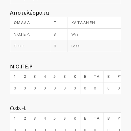
Αποτελέσματα
ΟΜΆΔΑ
T
ΚΑΤΆΛΗΞΗ
Ν.Ο.ΠΕ.Ρ.
3
Win
Ο.Φ.Η.
0
Loss
Ν.Ο.ΠΕ.Ρ.
1
2
3
4
5
S
K
E
TA
B
PTS
0
0
0
0
0
0
0
0
0
0
0
Ο.Φ.Η.
1
2
3
4
5
S
K
E
TA
B
PTS
0
0
0
0
0
0
0
0
0
0
0