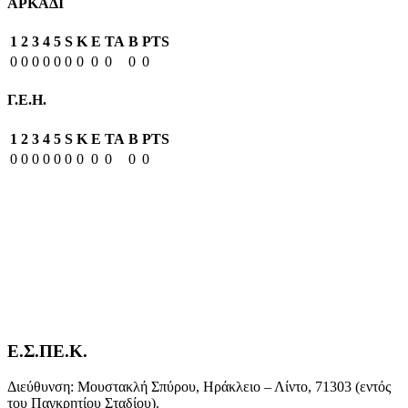
ΑΡΚΑΔΙ
1
2
3
4
5
S
K
E
TA
B
PTS
0
0
0
0
0
0
0
0
0
0
0
Γ.Ε.Η.
1
2
3
4
5
S
K
E
TA
B
PTS
0
0
0
0
0
0
0
0
0
0
0
Ε.Σ.ΠΕ.Κ.
Διεύθυνση: Μουστακλή Σπύρου, Ηράκλειο – Λίντο, 71303 (εντός
του Παγκρητίου Σταδίου).