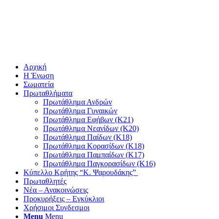
Αρχική
Η Ένωση
Σωματεία
Πρωταθλήματα
Πρωτάθλημα Ανδρών
Πρωτάθλημα Γυναικών
Πρωτάθλημα Εφήβων (Κ21)
Πρωτάθλημα Νεανίδων (Κ20)
Πρωτάθλημα Παίδων (Κ18)
Πρωτάθλημα Κορασίδων (Κ18)
Πρωτάθλημα Παμπαίδων (Κ17)
Πρωτάθλημα Παγκορασίδων (Κ16)
Κύπελλο Κρήτης “Κ. Ψαρουδάκης”
Πρωταθλητές
Νέα – Ανακοινώσεις
Προκυρήξεις – Εγκύκλιοι
Χρήσιμοι Συνδεσμοι
Menu
Menu