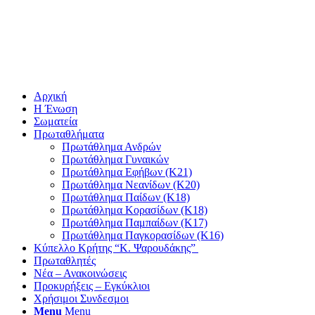
Αρχική
Η Ένωση
Σωματεία
Πρωταθλήματα
Πρωτάθλημα Ανδρών
Πρωτάθλημα Γυναικών
Πρωτάθλημα Εφήβων (Κ21)
Πρωτάθλημα Νεανίδων (Κ20)
Πρωτάθλημα Παίδων (Κ18)
Πρωτάθλημα Κορασίδων (Κ18)
Πρωτάθλημα Παμπαίδων (Κ17)
Πρωτάθλημα Παγκορασίδων (Κ16)
Κύπελλο Κρήτης “Κ. Ψαρουδάκης”
Πρωταθλητές
Νέα – Ανακοινώσεις
Προκυρήξεις – Εγκύκλιοι
Χρήσιμοι Συνδεσμοι
Menu
Menu