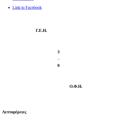
Link to Facebook
Γ.Ε.Η.
3
-
0
Ο.Φ.Η.
Λεπτομέρειες