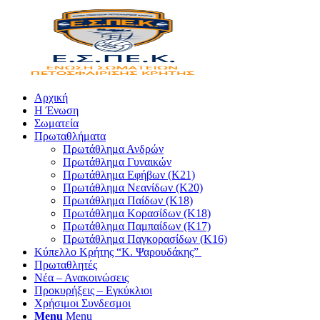
Αρχική
Η Ένωση
Σωματεία
Πρωταθλήματα
Πρωτάθλημα Ανδρών
Πρωτάθλημα Γυναικών
Πρωτάθλημα Εφήβων (Κ21)
Πρωτάθλημα Νεανίδων (Κ20)
Πρωτάθλημα Παίδων (Κ18)
Πρωτάθλημα Κορασίδων (Κ18)
Πρωτάθλημα Παμπαίδων (Κ17)
Πρωτάθλημα Παγκορασίδων (Κ16)
Κύπελλο Κρήτης “Κ. Ψαρουδάκης”
Πρωταθλητές
Νέα – Ανακοινώσεις
Προκυρήξεις – Εγκύκλιοι
Χρήσιμοι Συνδεσμοι
Menu
Menu