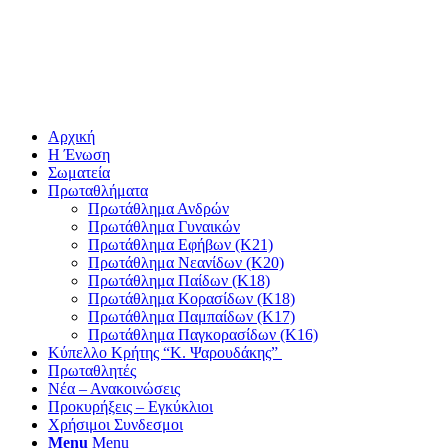
Αρχική
Η Ένωση
Σωματεία
Πρωταθλήματα
Πρωτάθλημα Ανδρών
Πρωτάθλημα Γυναικών
Πρωτάθλημα Εφήβων (Κ21)
Πρωτάθλημα Νεανίδων (Κ20)
Πρωτάθλημα Παίδων (Κ18)
Πρωτάθλημα Κορασίδων (Κ18)
Πρωτάθλημα Παμπαίδων (Κ17)
Πρωτάθλημα Παγκορασίδων (Κ16)
Κύπελλο Κρήτης “Κ. Ψαρουδάκης”
Πρωταθλητές
Νέα – Ανακοινώσεις
Προκυρήξεις – Εγκύκλιοι
Χρήσιμοι Συνδεσμοι
Menu
Menu