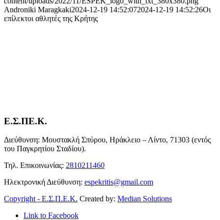
content/uploads/2022/11/ESPEK_logo_with_txt_380x380.png
Androniki Maragkaki
2024-12-19 14:52:07
2024-12-19 14:52:26
Οι
επίλεκτοι αθλητές της Κρήτης
Ε.Σ.ΠΕ.Κ.
Διεύθυνση: Μουστακλή Σπύρου, Ηράκλειο – Λίντο, 71303 (εντός
του Παγκρητίου Σταδίου).
Τηλ. Επικοινωνίας:
2810211460
Ηλεκτρονική Διεύθυνση:
espekritis@gmail.com
Copyright - Ε.Σ.Π.Ε.Κ.
Created by:
Median Solutions
Link to Facebook