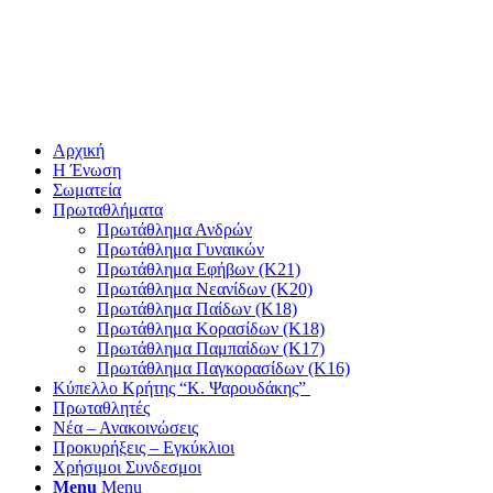
Αρχική
Η Ένωση
Σωματεία
Πρωταθλήματα
Πρωτάθλημα Ανδρών
Πρωτάθλημα Γυναικών
Πρωτάθλημα Εφήβων (Κ21)
Πρωτάθλημα Νεανίδων (Κ20)
Πρωτάθλημα Παίδων (Κ18)
Πρωτάθλημα Κορασίδων (Κ18)
Πρωτάθλημα Παμπαίδων (Κ17)
Πρωτάθλημα Παγκορασίδων (Κ16)
Κύπελλο Κρήτης “Κ. Ψαρουδάκης”
Πρωταθλητές
Νέα – Ανακοινώσεις
Προκυρήξεις – Εγκύκλιοι
Χρήσιμοι Συνδεσμοι
Menu
Menu