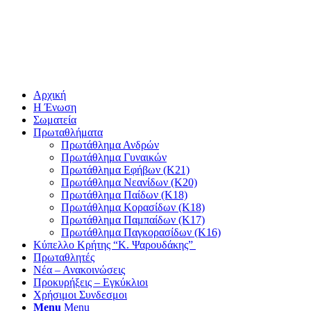
Αρχική
Η Ένωση
Σωματεία
Πρωταθλήματα
Πρωτάθλημα Ανδρών
Πρωτάθλημα Γυναικών
Πρωτάθλημα Εφήβων (Κ21)
Πρωτάθλημα Νεανίδων (Κ20)
Πρωτάθλημα Παίδων (Κ18)
Πρωτάθλημα Κορασίδων (Κ18)
Πρωτάθλημα Παμπαίδων (Κ17)
Πρωτάθλημα Παγκορασίδων (Κ16)
Κύπελλο Κρήτης “Κ. Ψαρουδάκης”
Πρωταθλητές
Νέα – Ανακοινώσεις
Προκυρήξεις – Εγκύκλιοι
Χρήσιμοι Συνδεσμοι
Menu
Menu