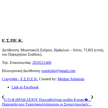
Ε.Σ.ΠΕ.Κ.
Διεύθυνση: Μουστακλή Σπύρου, Ηράκλειο – Λίντο, 71303 (εντός
του Παγκρητίου Σταδίου).
Τηλ. Επικοινωνίας:
2810211460
Ηλεκτρονική Διεύθυνση:
espekritis@gmail.com
Copyright - Ε.Σ.Π.Ε.Κ.
Created by:
Median Solutions
Link to Facebook
Ο Ο.Φ.ΗΡΑΚΛΕΙΟΥ Πρωταθλήτρια ομάδα Κορασ�...
Παρουσία κου Τριανταφυλλόπουλου οι Συγκεντρωτικές...