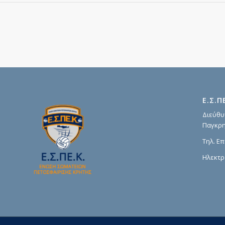
Ε.Σ.Π
Διεύθυ
Παγκρη
Τηλ. Επ
Ηλεκτρ