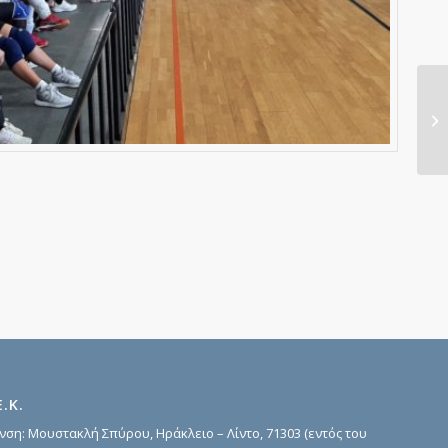
Πρ
25
Ε.Κ.
νση: Μουστακλή Σπύρου, Ηράκλειο – Λίντο, 71303 (εντός του