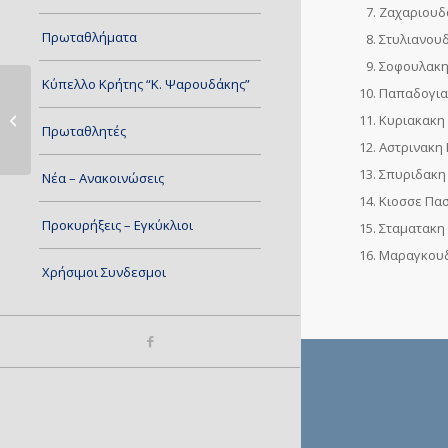
Ζαχαριουδ
Πρωταθλήματα
Στυλιανουδ
Σοφουλακη
Κύπελλο Κρήτης “Κ. Ψαρουδάκης”
Παπαδογιαν
Ο Ο.Φ.Η Πρωταθλήτρια ομάδα
Κυριακακη 
Νεανίδων (Κ20) !!!
Πρωταθλητές
Αστρινακη 
Σπυριδακη 
Νέα – Ανακοινώσεις
Κιοσσε Πασ
Προκυρήξεις – Εγκύκλιοι
Σταματακη 
Μαραγκουδ
Χρήσιμοι Συνδεσμοι