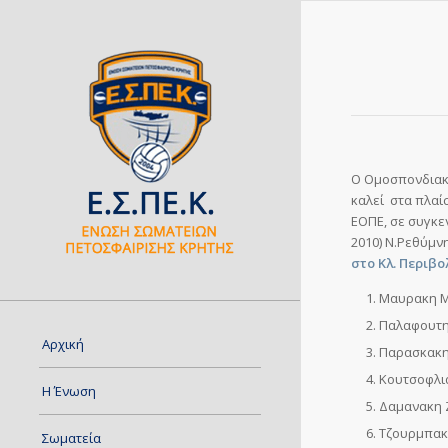
Ο Ομοσπονδιακό
καλεί στα πλαί
ΕΟΠΕ, σε συγκε
2010) Ν.Ρεθύμνη
στο Κλ. Περιβο
Μαυρακη Μ
Παλαφουτη
Αρχική
Παρασκακη
Κουτσοφλια
Η Ένωση
Δαμανακη 
Τζουρμπακ
Σωματεία