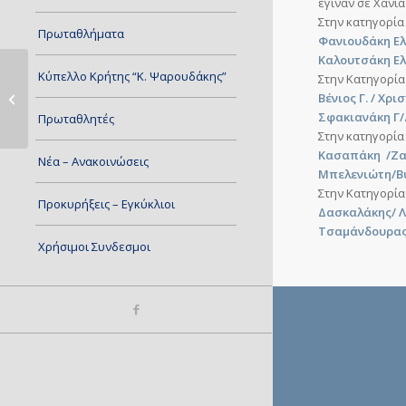
έγιναν σε Χανιά
Στην κατηγορί
Πρωταθλήματα
Φανιουδάκη Ελ
Καλουτσάκη Ε
Κύπελλο Κρήτης “Κ. Ψαρουδάκης”
Στην Κατηγορί
Τουρνουά Χανίων U19
Βένιος Γ. / Χρι
Σφακιανάκη Γ
Πρωταθλητές
Στην κατηγορί
Κασαπάκη /Ζ
Νέα – Ανακοινώσεις
Μπελενιώτη/Β
Στην Κατηγορί
Προκυρήξεις – Εγκύκλιοι
Δασκαλάκης/ 
Τσαμάνδουρας
Χρήσιμοι Συνδεσμοι