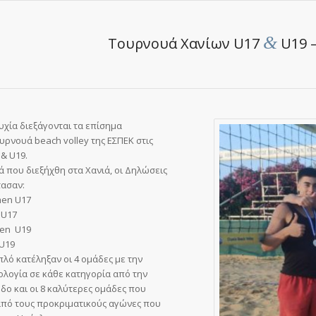
&
Τουρνουά Χανίων U17
U19 
υχία διεξάγονται τα επίσημα
υρνουά beach volley της ΕΣΠΕΚ στις
 & U19.
ά που διεξήχθη στα Χανιά, οι Δηλώσεις
τασαν:
en U17
 U17
en U19
 U19
πλό κατέληξαν οι 4 ομάδες με την
λογία σε κάθε κατηγορία από την
δο και οι 8 καλύτερες ομάδες που
πό τους προκριματικούς αγώνες που