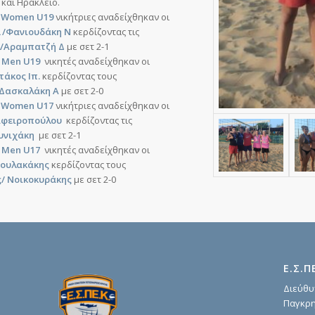
 και Ηράκλειο.
α
Women U19
νικήτριες αναδείχθηκαν οι
 /Φανιουδάκη Ν
κερδίζοντας τις
λ/Αραμπατζή Δ
με σετ 2-1
α
Men U19
νικητές αναδείχθηκαν οι
στάκος Ιπ.
κερδίζοντας τους
/Δασκαλάκη Α
με σετ 2-0
α
Women U17
νικήτριες αναδείχθηκαν οι
αφειροπούλου
κερδίζοντας τις
υνιχάκη
με σετ 2-1
α
Men U17
νικητές αναδείχθηκαν οι
Λουλακάκης
κερδίζοντας τους
/ Νοικοκυράκης
με σετ 2-0
Ε.Σ.Π
Διεύθυ
Παγκρη