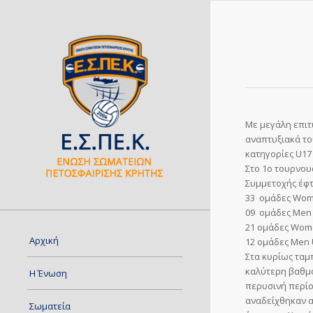
Με μεγάλη επιτ
αναπτυξιακά το
κατηγορίες U17
Στο 1ο τουρνου
Συμμετοχής έφ
33 ομάδες Wom
09 ομάδες Men
21 ομάδες Wom
Αρχική
12 ομάδες Men
Στα κυρίως ταμ
καλύτερη βαθμο
Η Ένωση
περυσινή περίο
αναδείχθηκαν α
Σωματεία