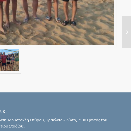
Το
Ε.Κ.
νση: Μουστακλή Σπύρου, Ηράκλειο – Λίντο, 71303 (εντός του
τίου Σταδίου).