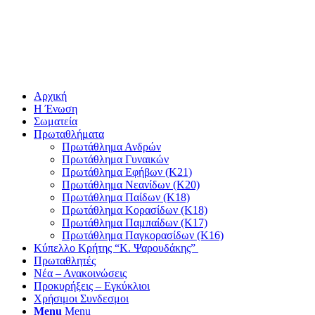
Αρχική
Η Ένωση
Σωματεία
Πρωταθλήματα
Πρωτάθλημα Ανδρών
Πρωτάθλημα Γυναικών
Πρωτάθλημα Εφήβων (Κ21)
Πρωτάθλημα Νεανίδων (Κ20)
Πρωτάθλημα Παίδων (Κ18)
Πρωτάθλημα Κορασίδων (Κ18)
Πρωτάθλημα Παμπαίδων (Κ17)
Πρωτάθλημα Παγκορασίδων (Κ16)
Κύπελλο Κρήτης “Κ. Ψαρουδάκης”
Πρωταθλητές
Νέα – Ανακοινώσεις
Προκυρήξεις – Εγκύκλιοι
Χρήσιμοι Συνδεσμοι
Menu
Menu