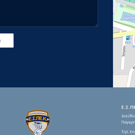
Ε.Σ.Π
Διεύθυ
Παγκρη
Τηλ. Επ