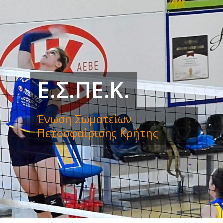
Ε.Σ.ΠΕ.Κ.
Ένωση Σωματείων
Πετοσφαίρισης Κρήτης