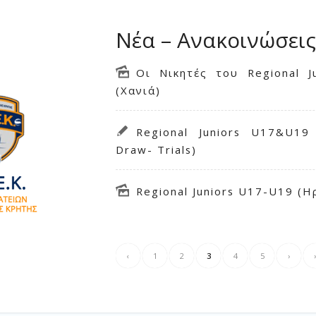
Νέα – Ανακοινώσεις
Οι Νικητές του Regional J
(Χανιά)
Regional Juniors U17&U19
Draw- Trials)
Regional Juniors U17-U19 (Η
‹
1
2
3
4
5
›