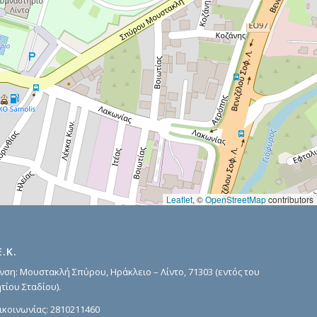
Leaflet
, ©
OpenStreetMap
contributors
Ε.Κ.
νση: Μουστακλή Σπύρου, Ηράκλειο – Λίντο, 71303 (εντός του
τίου Σταδίου).
ικοινωνίας:
2810211460