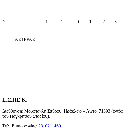
2
1
1
0
1
2
3
ΑΣΤΕΡΑΣ
Ε.Σ.ΠΕ.Κ.
Διεύθυνση: Μουστακλή Σπύρου, Ηράκλειο – Λίντο, 71303 (εντός
του Παγκρητίου Σταδίου).
Τηλ. Επικοινωνίας:
2810211460