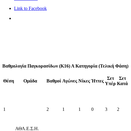
Link to Facebook
Βαθμολογία Παγκορασίδων (Κ16) Α Κατηγορία (Τελική Φάση)
Σετ
Σετ
Θέση
Ομάδα
Βαθμοί
Αγώνες
Νίκες
Ήττες
Υπέρ
Κατά
1
2
1
1
0
3
2
ΑΘΛ.Ε.Σ.Η.