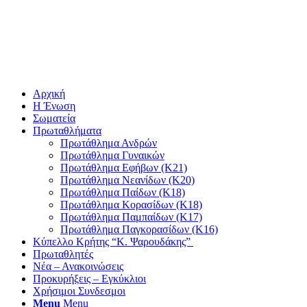
Αρχική
Η Ένωση
Σωματεία
Πρωταθλήματα
Πρωτάθλημα Ανδρών
Πρωτάθλημα Γυναικών
Πρωτάθλημα Εφήβων (Κ21)
Πρωτάθλημα Νεανίδων (Κ20)
Πρωτάθλημα Παίδων (Κ18)
Πρωτάθλημα Κορασίδων (Κ18)
Πρωτάθλημα Παμπαίδων (Κ17)
Πρωτάθλημα Παγκορασίδων (Κ16)
Κύπελλο Κρήτης “Κ. Ψαρουδάκης”
Πρωταθλητές
Νέα – Ανακοινώσεις
Προκυρήξεις – Εγκύκλιοι
Χρήσιμοι Συνδεσμοι
Menu
Menu