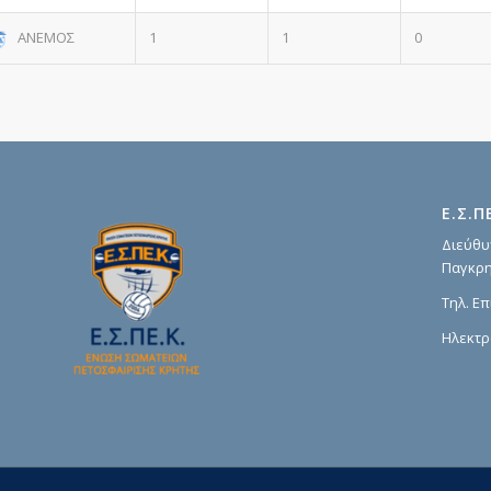
ΑΝΕΜΟΣ
1
1
0
Ε.Σ.Π
Διεύθυ
Παγκρη
Τηλ. Επ
Ηλεκτρ