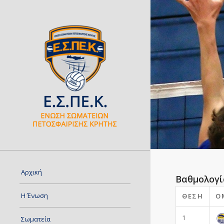
Αρχική
Βαθμολογί
Η Ένωση
ΘΈΣΗ
Ο
1
Σωματεία