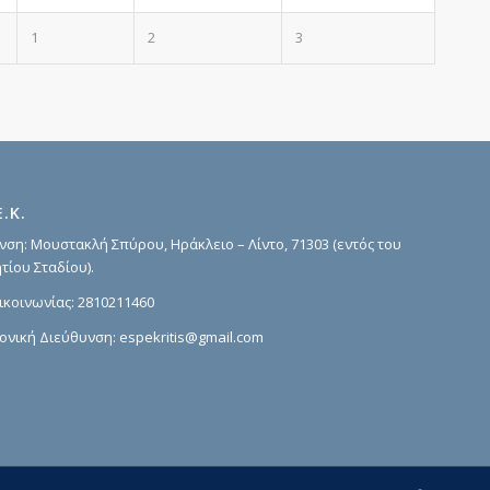
1
2
3
Ε.Κ.
νση: Μουστακλή Σπύρου, Ηράκλειο – Λίντο, 71303 (εντός του
τίου Σταδίου).
ικοινωνίας:
2810211460
ονική Διεύθυνση:
espekritis@gmail.com