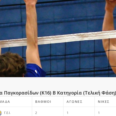
α Παγκορασίδων (Κ16) Β Κατηγορία (Τελική Φάση
ΜΆΔΑ
ΒΑΘΜΟΊ
ΑΓΏΝΕΣ
ΝΊΚΕΣ
Γ.Ε.Ι.
2
1
1