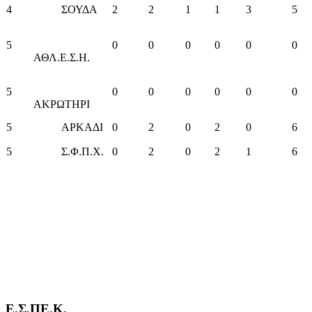
4
ΣΟΥΔΑ
2
2
1
1
3
5
5
0
0
0
0
0
0
ΑΘΛ.Ε.Σ.Η.
5
0
0
0
0
0
0
ΑΚΡΩΤΗΡΙ
5
ΑΡΚΑΔΙ
0
2
0
2
0
6
5
Σ.Φ.Π.Χ.
0
2
0
2
1
6
Ε.Σ.ΠΕ.Κ.