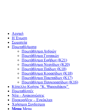
Αρχική
Η Ένωση
Σωματεία
Πρωταθλήματα
Πρωτάθλημα Ανδρών
Πρωτάθλημα Γυναικών
Πρωτάθλημα Εφήβων (Κ21)
Πρωτάθλημα Νεανίδων (Κ20)
Πρωτάθλημα Παίδων (Κ18)
Πρωτάθλημα Κορασίδων (Κ18)
Πρωτάθλημα Παμπαίδων (Κ17)
Πρωτάθλημα Παγκορασίδων (Κ16)
Κύπελλο Κρήτης “Κ. Ψαρουδάκης”
Πρωταθλητές
Νέα – Ανακοινώσεις
Προκυρήξεις – Εγκύκλιοι
Χρήσιμοι Συνδεσμοι
Menu
Menu