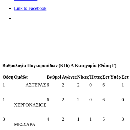
Link to Facebook
Βαθμολογία Παγκορασίδων (Κ16) Α Κατηγορία (Φάση Γ)
Θέση
Ομάδα
Βαθμοί
Αγώνες
Νίκες
Ήττες
Σετ Υπέρ
Σετ
1
ΑΣΤΕΡΑΣ
6
2
2
0
6
1
1
6
2
2
0
6
0
ΧΕΡΡΟΝΑΣΙΟΣ
3
4
2
1
1
5
3
ΜΕΣΣΑΡΑ