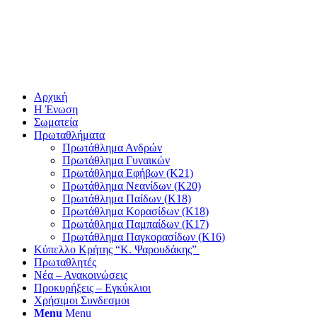
Αρχική
Η Ένωση
Σωματεία
Πρωταθλήματα
Πρωτάθλημα Ανδρών
Πρωτάθλημα Γυναικών
Πρωτάθλημα Εφήβων (Κ21)
Πρωτάθλημα Νεανίδων (Κ20)
Πρωτάθλημα Παίδων (Κ18)
Πρωτάθλημα Κορασίδων (Κ18)
Πρωτάθλημα Παμπαίδων (Κ17)
Πρωτάθλημα Παγκορασίδων (Κ16)
Κύπελλο Κρήτης “Κ. Ψαρουδάκης”
Πρωταθλητές
Νέα – Ανακοινώσεις
Προκυρήξεις – Εγκύκλιοι
Χρήσιμοι Συνδεσμοι
Menu
Menu