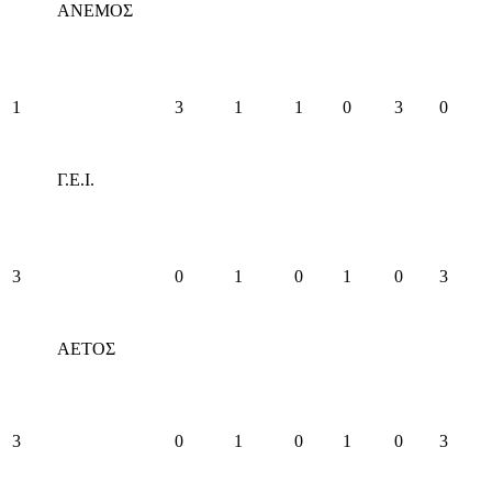
ΑΝΕΜΟΣ
1
3
1
1
0
3
0
Γ.Ε.Ι.
3
0
1
0
1
0
3
ΑΕΤΟΣ
3
0
1
0
1
0
3