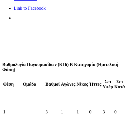
Link to Facebook
Βαθμολογία Παγκορασίδων (Κ16) Β Κατηγορία (Ημιτελική
Φάση)
Σετ
Σετ
Θέση
Ομάδα
Βαθμοί
Αγώνες
Νίκες
Ήττες
Υπέρ
Κατά
1
3
1
1
0
3
0