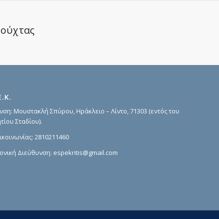
ιούχτας
Ε.Κ.
νση: Μουστακλή Σπύρου, Ηράκλειο – Λίντο, 71303 (εντός του
τίου Σταδίου).
ικοινωνίας:
2810211460
ονική Διεύθυνση:
espekritis@gmail.com