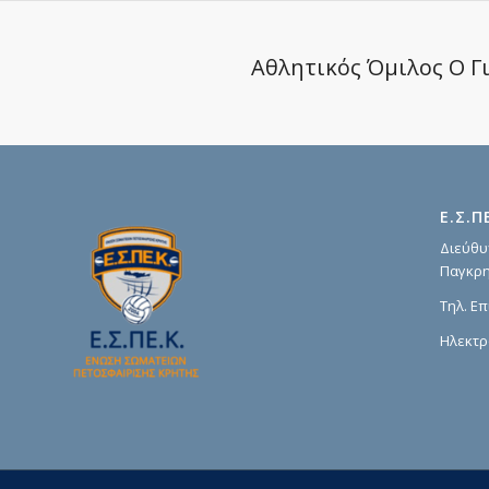
Aθλητικός Όμιλος Ο Γ
Ε.Σ.Π
Διεύθυ
Παγκρη
Τηλ. Επ
Ηλεκτρ