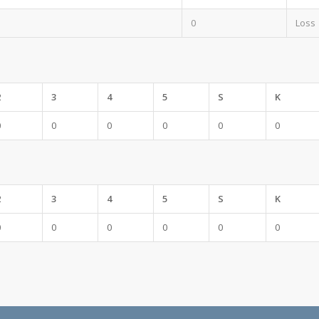
0
Loss
2
3
4
5
S
K
0
0
0
0
0
0
2
3
4
5
S
K
0
0
0
0
0
0